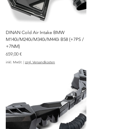
DINAN Cold Air Intake BMW
M140i/M240i/M340i/M440i B58 (+7PS /
+7NM)
Preis
659,00 €
inkl. MwSt.
|
zzgl. Versandkosten