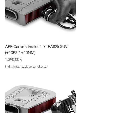
APR Carbon Intake 4.0T EA825 SUV
(+10PS / +10NM)
Preis
1.390,00 €
inkl. MwSt.
|
zzgl. Versandkosten