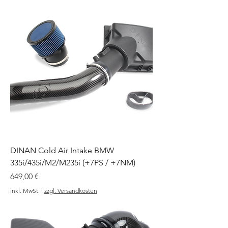
DINAN Cold Air Intake BMW
335i/435i/M2/M235i (+7PS / +7NM)
Preis
649,00 €
inkl. MwSt.
|
zzgl. Versandkosten