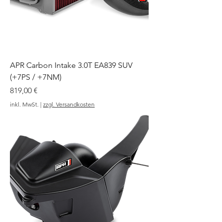
APR Carbon Intake 3.0T EA839 SUV
(+7PS / +7NM)
Preis
819,00 €
inkl. MwSt.
|
zzgl. Versandkosten