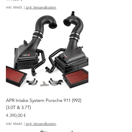
inkl. MwSt.
|
zzgl. Versandkosten
APR Intake System Porsche 911 (992)
(3.0T & 3.7T)
Preis
4.390,00 €
inkl. MwSt.
|
zzgl. Versandkosten