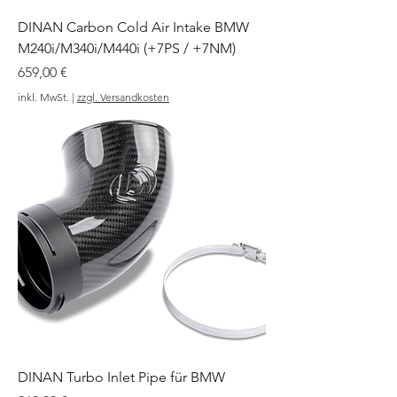
DINAN Carbon Cold Air Intake BMW
M240i/M340i/M440i (+7PS / +7NM)
Preis
659,00 €
inkl. MwSt.
|
zzgl. Versandkosten
DINAN Turbo Inlet Pipe für BMW