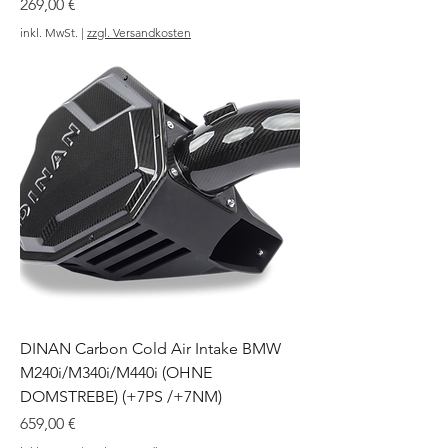
Preis
269,00 €
inkl. MwSt.
|
zzgl. Versandkosten
DINAN Carbon Cold Air Intake BMW
M240i/M340i/M440i (OHNE
DOMSTREBE) (+7PS /+7NM)
Preis
659,00 €