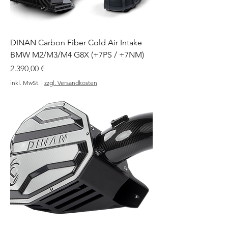
DINAN Carbon Fiber Cold Air Intake
BMW M2/M3/M4 G8X (+7PS / +7NM)
Preis
2.390,00 €
inkl. MwSt.
|
zzgl. Versandkosten