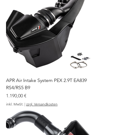
APR Air Intake System PEX 2.9T EA839
RS4/RS5 B9
Preis
1.190,00 €
inkl. MwSt.
|
zzgl. Versandkosten