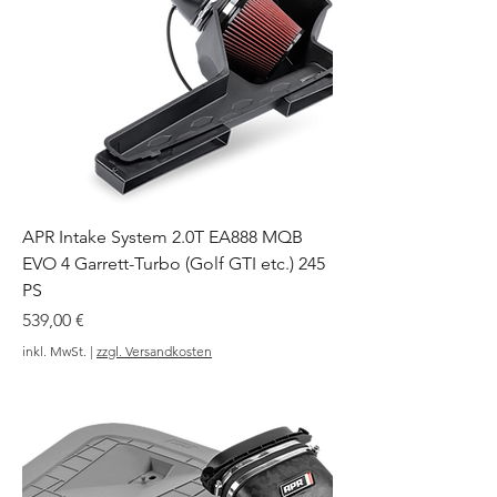
APR Intake System 2.0T EA888 MQB
EVO 4 Garrett-Turbo (Golf GTI etc.) 245
PS
Preis
539,00 €
inkl. MwSt.
|
zzgl. Versandkosten