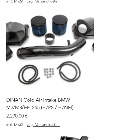
inkl. MwSt.
|
zzgl. Versandkosten
DINAN Cold Air Intake BMW
M2/M3/M4 S55 (+7PS / +7NM)
Preis
2.290,00 €
inkl. MwSt.
|
zzgl. Versandkosten