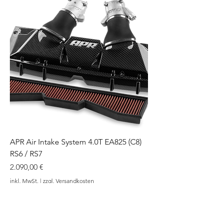
APR Air Intake System 4.0T EA825 (C8)
RS6 / RS7
Preis
2.090,00 €
inkl. MwSt.
|
zzgl. Versandkosten