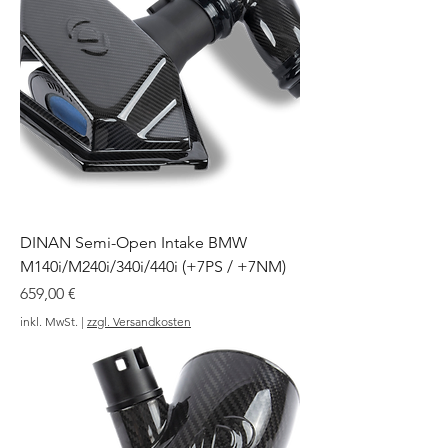
DINAN Semi-Open Intake BMW
M140i/M240i/340i/440i (+7PS / +7NM)
Preis
659,00 €
inkl. MwSt.
|
zzgl. Versandkosten