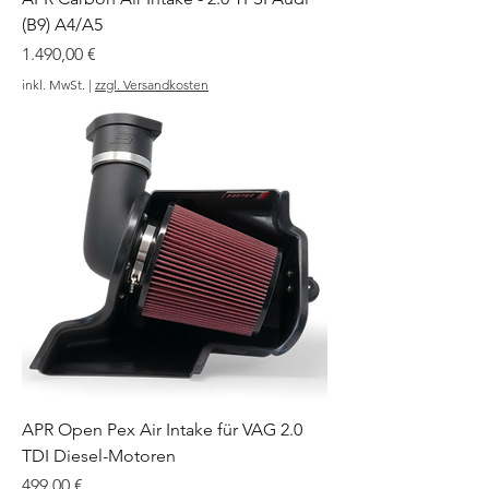
(B9) A4/A5
Preis
1.490,00 €
inkl. MwSt.
|
zzgl. Versandkosten
APR Open Pex Air Intake für VAG 2.0
TDI Diesel-Motoren
Preis
499,00 €