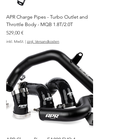
APR Charge Pipes - Turbo Outlet and
Throttle Body - MQB 1.8T/2.0T
Preis
529,00 €
inkl. MwSt.
|
zzgl. Versandkosten