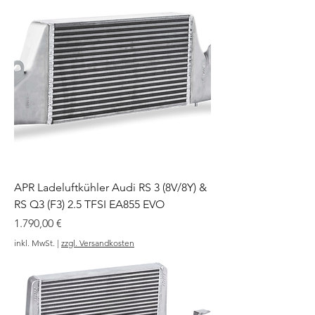
APR Ladeluftkühler Audi RS 3 (8V/8Y) &
RS Q3 (F3) 2.5 TFSI EA855 EVO
Preis
1.790,00 €
inkl. MwSt.
|
zzgl. Versandkosten