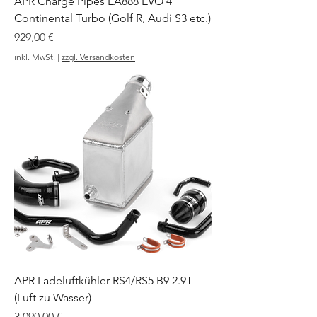
APR Charge Pipes EA888 EVO 4
Continental Turbo (Golf R, Audi S3 etc.)
Preis
929,00 €
inkl. MwSt.
|
zzgl. Versandkosten
APR Ladeluftkühler RS4/RS5 B9 2.9T
(Luft zu Wasser)
Preis
3.090,00 €