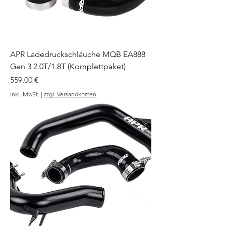
APR Ladedruckschläuche MQB EA888
Gen 3 2.0T/1.8T (Komplettpaket)
Preis
559,00 €
inkl. MwSt.
|
zzgl. Versandkosten