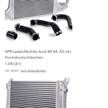
APR Ladeluftkühler Audi B9 A4, A5 inkl.
Hochdruckschläuchen
Preis
1.690,00 €
inkl. MwSt.
|
zzgl. Versandkosten