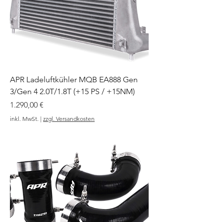
APR Ladeluftkühler MQB EA888 Gen
3/Gen 4 2.0T/1.8T (+15 PS / +15NM)
Preis
1.290,00 €
inkl. MwSt.
|
zzgl. Versandkosten