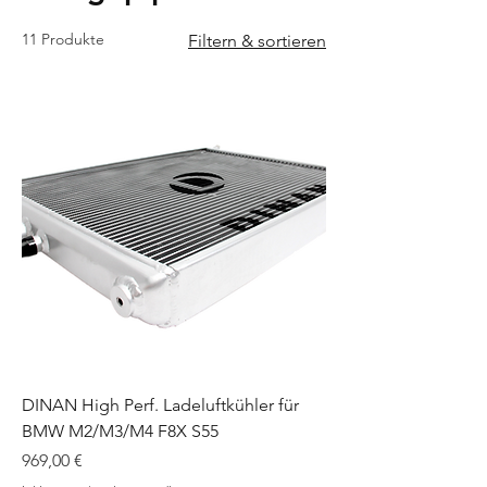
11 Produkte
Filtern & sortieren
DINAN High Perf. Ladeluftkühler für
BMW M2/M3/M4 F8X S55
Preis
969,00 €