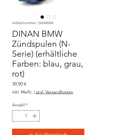
Artikelnummer: D6500004
DINAN BMW
Zündspulen (N-
Serie) (erhältliche
Farben: blau, grau,
rot)
Preis
39,90 €
inkl. MwSt.
|
zzgl. Versandkosten
Anzahl
*
In den Warenkorb