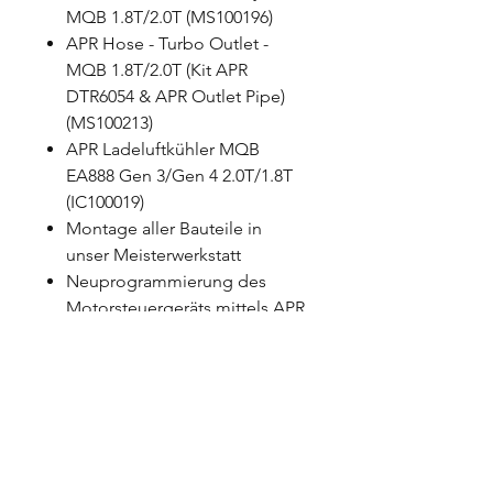
MQB 1.8T/2.0T (MS100196)
APR Hose - Turbo Outlet -
MQB 1.8T/2.0T (Kit APR
DTR6054 & APR Outlet Pipe)
(MS100213)
APR Ladeluftkühler MQB
EA888 Gen 3/Gen 4 2.0T/1.8T
(IC100019)
Montage aller Bauteile in
unser Meisterwerkstatt
Neuprogrammierung des
Motorsteuergeräts mittels APR
Software
Leistungsmessung nach
Umbau
Die Kosten für die TÜV-
Eintragung sind nicht enthalten.
Bei Fahrzeugen mit DSG