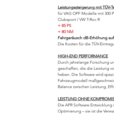
Leistungssteigerung mit TÜV-T
für VAG OPF Modelle mit 300 
Clubsport / VW T-Roc R
+ 85 PS
+ 80 NM
Fahrgeräusch dB-Erhöhung au
Die Kosten für die TÜV-Eintragu
HIGH-END PERFORMANCE
Durch jahrelange Forschung u
geschaffen, die die Leistung 
heben. Die Software wird spezie
Fahrzeugmodell maßgeschneide
Balance zwischen Leistung, Effi
LEISTUNG OHNE KOMPROMI
Die APR Software Entwicklung i
Optimierung – sie ist die Verw