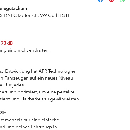
bei uns in der Werkst
Einzelfall auszuschlie
eilegutachten
Setze Dich nach dem
1. Vorkasse
Softwareoptimierung 
PS DNFC Motor z.B. VW Golf 8 GTI
Nach dem Eingang d
performance.de mit 
wird die Ware unverzü
Termin für die Optim
2. PayPal
Du hast die Möglichke
Am Ende einer Bestel
f
73 dB
PayPal weitergeleitet
ng sind nicht enthalten.
du die Möglichkeit mi
Bankeinzug oder von
Bestellung zu bezahl
nd Entwicklung hat APR Technologien
eine
"
Vor-Authorisie
von Fahrzeugen auf ein neues Niveau
noch keine Zahlung s
ll für jedes
den Bestellvorgang z
abschließen. Erst da
rt und optimiert, um eine perfekte
tatsächlich authoris
zienz und Haltbarkeit zu gewährleisten.
3. Bar / EC-Karte
Du bezahlst einfach 
SSE
Shop.
st mehr als nur eine einfache
andlung deines Fahrzeugs in