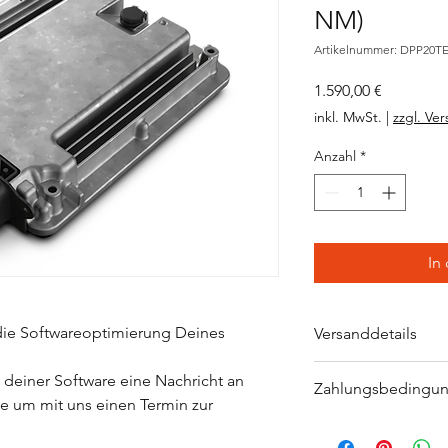
NM)
Artikelnummer: DPP20
Preis
1.590,00 €
inkl. MwSt.
|
zzgl. Ve
Anzahl
*
In
 die Softwareoptimierung Deines
Versanddetails
Wichtiger Hinweis:
 deiner Software eine Nachricht an
Zahlungsbedingu
Ein Versand dieses Ar
 um mit uns einen Termin zur
Artikelkauf mit einer
Zahlungsbedingunge
welche einen physis
Wir behalten uns vor