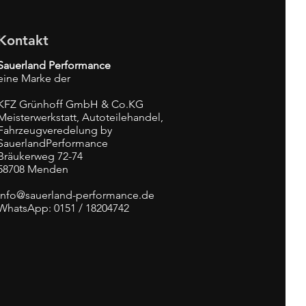
Kontakt
Sauerland Performance
eine Marke der
KFZ Grünhoff GmbH & Co.KG
Meisterwerkstatt, Autoteilehandel,
Fahrzeugveredelung by
SauerlandPerformance
Bräukerweg 72-74
58708 Menden
info@sauerland-performance.de
WhatsApp: 0151 / 18204742