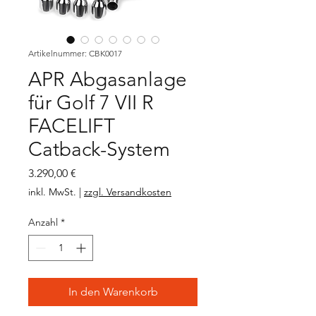
Artikelnummer: CBK0017
APR Abgasanlage
für Golf 7 VII R
FACELIFT
Catback-System
Preis
3.290,00 €
inkl. MwSt.
|
zzgl. Versandkosten
Anzahl
*
In den Warenkorb