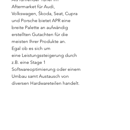
Aftermarket für Audi,
Volkswagen, Škoda, Seat, Cupra
und Porsche bietet APR eine
breite Palette an aufwändig
erstellten Gutachten für die
meisten Ihrer Produkte an.
Egal ob es sich um
eine Leistungssteigerung durch
z.B. eine Stage 1
Softwareoptimierung oder einem
Umbau samt Austausch von
diversen Hardwareteilen handelt,
nahezu alles ist (auch in
Kombination!) 100% legal mit
Straßenzulassung fahrbar.
Versanddetails