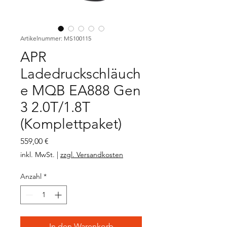
Artikelnummer: MS100115
APR
Ladedruckschläuch
e MQB EA888 Gen
3 2.0T/1.8T
(Komplettpaket)
Preis
559,00 €
inkl. MwSt.
|
zzgl. Versandkosten
Anzahl
*
In den Warenkorb